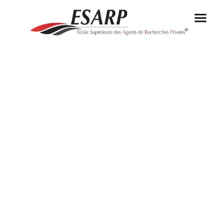
Les équivalences professionnelles
1 -->
Vous êtes
:
ancien militaire de la gendarmerie nationale ;
ancien fonctionnaire de la police nationale ;
ancien adjoint de sécurité ;
ancien agent de police municipale ;
et avez eu la qualité
:
d’officier de police judiciaire ;
d’agent de police judiciaire ;
ou d’agent de police judiciaire adjoint.